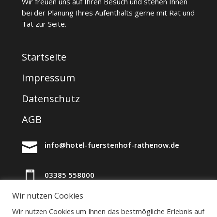
Wir freuen uns auf Ihren Besuch und stehen Ihnen
bei der Planung Ihres Aufenthalts gerne mit Rat und
Tat zur Seite.
Startseite
Impressum
Datenschutz
AGB

info@hotel-fuerstenhof-rathenow.de

03385 558000
Wir nutzen Cookies

Bahnhofstraße 13
Wir nutzen Cookies um Ihnen das bestmögliche Erlebnis auf
14712 Rathenow